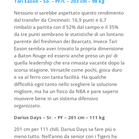
Tari Eason – So. – PF/C – 203 cm – 98 kg
Nessuno si sarebbe aspettato questo rendimento
dal transfer da Cincinnati. 16,9 punti e 6,7
rimbalzi a partita con il 52% dal campo e il 35%
da tre punti sembrano le statistiche di un lontano
parente del freshman dei Bearcats. Invece Tari
Eason sembra aver trovato la propria dimensione
a Baton Rouge ed essersi anche preso un po’ di
quella leadership che era rimasta vacante dopo la
scorsa stagione. Versatile come pochi, gioca duro
e va al ferro con tanta facilità. Ha qualche
difficoltà ogni tanto nello scegliere la soluzione
migliore, ma ha un fisico da NBA e pare sapersi
muovere bene in un sistema difensivo
organizzato.
Darius Days – Sr. – PF – 201 cm – 111 kg
201 cm per 111 chili, Darius Days sa fare più o
meno tutto. Nell’anno da senior con i Tigers ha