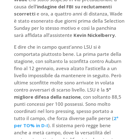
causa dell’
indagine del FBI su reclutamenti
scorretti
e ora, a quattro anni di distanza, Wade
è stato esonerato due giorni prima della Selection
Sunday per lo stesso motivo e così la panchina
sarà affidata all’assistente
Kevin Nickelberry.
E dire che in campo quest’anno LSU si è
comportata piuttosto bene. La prima parte della
stagione, con soltanto la sconfitta contro Auburn
fino al 12 gennaio, aveva alzato l’asticella a un
livello impossibile da mantenere in seguito. Però
ultime sconfitte molte sono arrivate in volata
contro avversari di scarso livello. LSU è la
5°
migliore difesa della nazione
, con soltanto 88,5
punti concessi per 100 possessi. Sono molto
coordinati nel loro pressing, spesso portato a
tutto il campo, che forza diverse palle perse (
2°
per TO% in D-I
). Il sistema però regge bene
anche a metà campo, dove la versatilità del