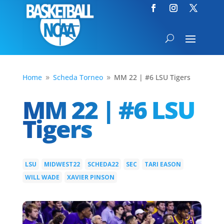
Home
Scheda Torneo
MM 22 | #6 LSU Tigers
9
9
MM 22 | #6 LSU
Tigers
LSU
MIDWEST22
SCHEDA22
SEC
TARI EASON
|
|
|
|
|
WILL WADE
XAVIER PINSON
|