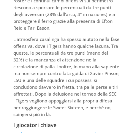
roster e i continui cambi difensivi sul perimetro
riescono a sporcare le percentuali da tre punti
degli avversari (28% dall’arco, 4° in nazione.) e a
proteggere il ferro grazie alla presenza di Efton
Reid e Tari Eason.
L’atmosfera casalinga ha spesso aiutato nella fase
offensiva, dove i Tigers hanno qualche lacuna. Tra
queste, le percentuali da tre punti (meno del
32%) e la mancanza di attenzione nella
circolazione di palla. Inoltre, in mano alla sapiente
ma non sempre controllata guida di Xavier Pinson,
LSU è una delle squadre i cui possessi si
concludono davvero in fretta, tra palle perse e tiri
affrettati. Dopo la delusione nel torneo della SEC,
i Tigers vogliono appoggiarsi alla propria difesa
per raggiungere le Sweet Sixteen, e perché no,
spingersi più in là.
I giocatori chiave