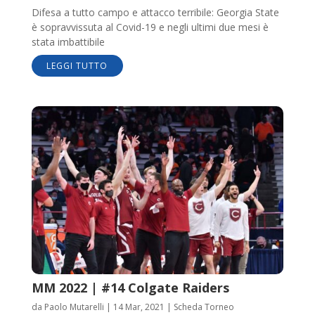
Difesa a tutto campo e attacco terribile: Georgia State
è sopravvissuta al Covid-19 e negli ultimi due mesi è
stata imbattibile
LEGGI TUTTO
MM 2022 | #14 Colgate Raiders
da
Paolo Mutarelli
|
14 Mar, 2021
|
Scheda Torneo