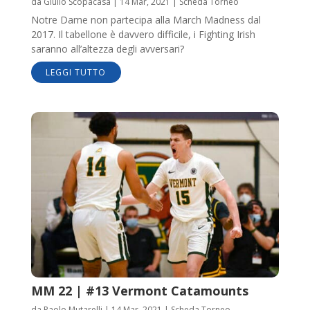
da
Giulio Scopacasa
|
14 Mar, 2021
|
Scheda Torneo
Notre Dame non partecipa alla March Madness dal
2017. Il tabellone è davvero difficile, i Fighting Irish
saranno all’altezza degli avversari?
LEGGI TUTTO
MM 22 | #13 Vermont Catamounts
da
Paolo Mutarelli
|
14 Mar, 2021
|
Scheda Torneo