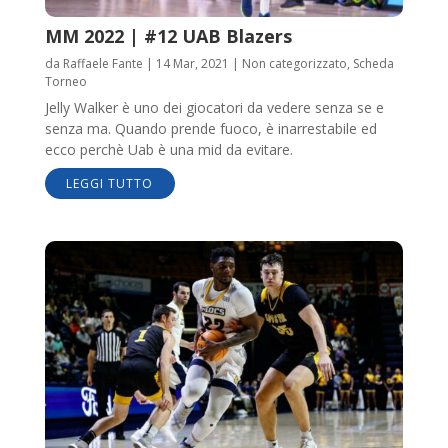
MM 2022 | #12 UAB Blazers
da
Raffaele Fante
|
14 Mar, 2021
|
Non categorizzato
,
Scheda
Torneo
Jelly Walker è uno dei giocatori da vedere senza se e
senza ma. Quando prende fuoco, è inarrestabile ed
ecco perchè Uab è una mid da evitare.
LEGGI TUTTO