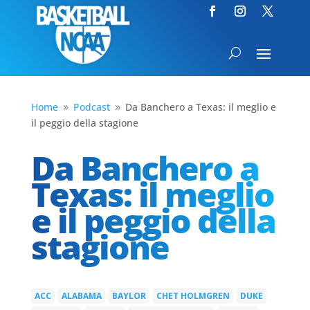
Home
Podcast
Da Banchero a Texas: il meglio e
9
9
il peggio della stagione
Da Banchero a
Texas: il meglio
e il peggio della
stagione
ACC
ALABAMA
BAYLOR
CHET HOLMGREN
DUKE
|
|
|
|
|