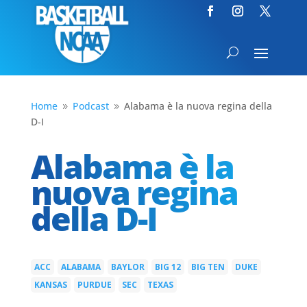
Home
Podcast
Alabama è la nuova regina della
9
9
D-I
Alabama è la
nuova regina
della D-I
ACC
ALABAMA
BAYLOR
BIG 12
BIG TEN
DUKE
|
|
|
|
|
|
KANSAS
PURDUE
SEC
TEXAS
|
|
|