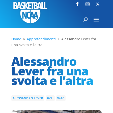
Home
Approfondimenti
Alessandro Lever fra
9
9
una svolta e l’altra
Alessandro
Lever fra una
svolta e l’altra
ALESSANDRO LEVER
GCU
WAC
|
|