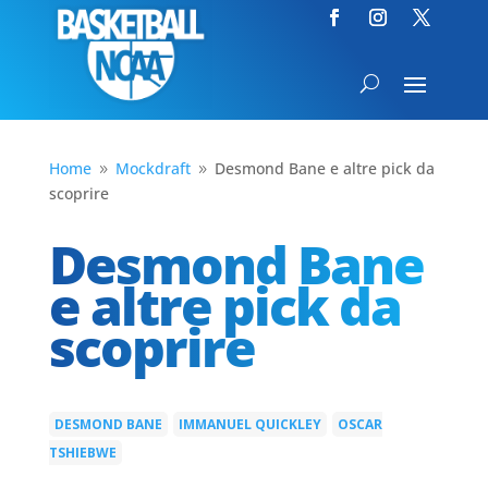
Home
Mockdraft
Desmond Bane e altre pick da
9
9
scoprire
Desmond Bane
e altre pick da
scoprire
DESMOND BANE
IMMANUEL QUICKLEY
OSCAR
|
|
TSHIEBWE