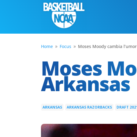
Home
Focus
Moses Moody cambia l’umor
9
9
Moses Moo
Arkansas
ARKANSAS
ARKANSAS RAZORBACKS
DRAFT 202
|
|