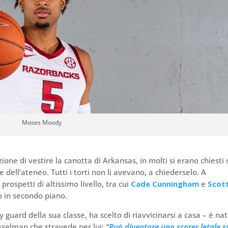
Moses Moody
ione di vestire la canotta di Arkansas, in molti si erano chiesti 
ell’ateneo. Tutti i torti non li avevano, a chiederselo. A
rospetti di altissimo livello, tra cui
Cade Cunningham
e
Scot
o in secondo piano.
guard della sua classe, ha scelto di riavvicinarsi a casa – è na
usselman che stravede per lui:
“
Può diventare uno scorer letale s