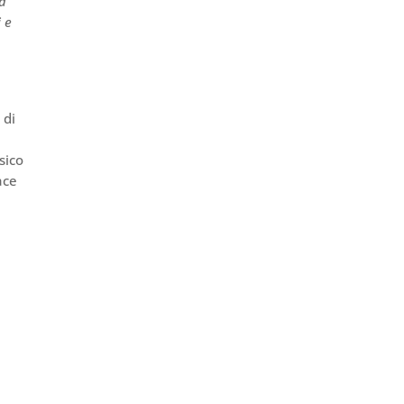
ia
i e
 di
sico
ace