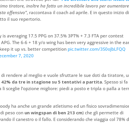
ottimo tiratore, inoltre ha fatto un incredibile lavoro per aumentare
sta offensivo”
, raccontava il coach ad aprile. E in questo inizio d
to il suo repertorio.
is averaging 17.5 PPG on 37.5% 3PT% + 7.3 FTA per contest
8 APG. The 6-6 + 18 y/o wing has been very aggressive in the ea
 keep it up vs. better competition
pic.twitter.com/3S0oJbLFQQ
ecember 7, 2020
i rendere al meglio e vuole sfruttare le sue doti da tiratore, 
l
42% da tre in stagione su 5 tentativi a partita
. Spesso si fa
lì sceglie l’opzione migliore: piedi a posto e tripla o palla a ter
Moody ha anche un grande atletismo ed un fisico sovradimensio
 di peso con
un wingspan di ben 213 cm
) che gli permette di
vando il canestro o il fallo. E considerando che viaggia col 78% d