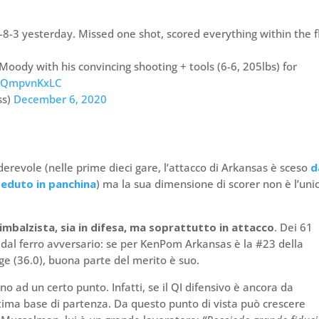
8-3 yesterday. Missed one shot, scored everything within the 
Moody with his convincing shooting + tools (6-6, 205lbs) for
/PQmpvnKxLC
ss)
December 6, 2020
erevole (nelle prime dieci gare, l’attacco di Arkansas è sceso
d
 seduto in panchina
) ma la sua dimensione di scorer non è l’uni
imbalzista, sia in difesa, ma soprattutto in attacco
. Dei 61
 dal ferro avversario: se per KenPom Arkansas è la #23 della
e (36.0), buona parte del merito è suo.
o ad un certo punto. Infatti, se il QI difensivo è ancora da
ottima base di partenza. Da questo punto di vista può crescere