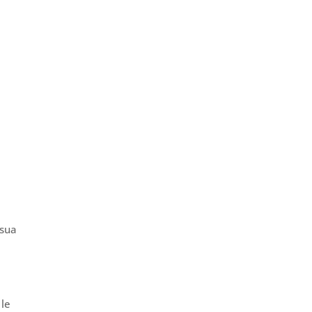
 sua
 le