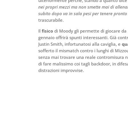
ulteriormente perché, stando a quanto dice
nei propri mezzi ma non smette mai di allenarsi
subito dopo va in sala pesi per tenere pronto 
trascurabile.
Il
fisico
di Moody gli permette di giocare da 3
gennaio offrirà spunti interessanti. Già con
Justin Smith, infortunatosi alla caviglia, e
qu
sofferto il mismatch contro i lunghi di Mizz
senza mai trovare una reale contromisura no
di fare malissimo coi tagli backdoor, in dife
distrazioni improvvise.