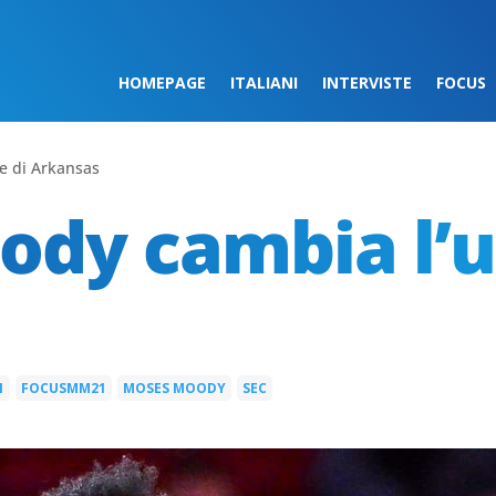
HOMEPAGE
ITALIANI
INTERVISTE
FOCUS
e di Arkansas
dy cambia l’u
1
FOCUSMM21
MOSES MOODY
SEC
|
|
|