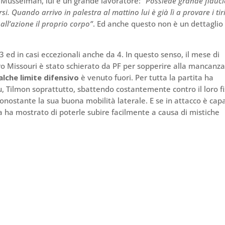
 Musselman, lui è un grande lavoratore:
“Possiede grande fiduc
. Quando arrivo in palestra al mattino lui è già lì a provare i tir
all’azione il proprio corpo”
. Ed anche questo non è un dettaglio
 ed in casi eccezionali anche da 4. In questo senso, il mese di
tro Missouri è stato schierato da PF per sopperire alla mancanza
alche limite difensivo
è venuto fuori. Per tutta la partita ha
ou, Tilmon soprattutto, sbattendo costantemente contro il loro fi
nostante la sua buona mobilità laterale. E se in attacco è cap
sa ha mostrato di poterle subire facilmente a causa di mistiche