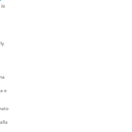
 la
i
rly
una
ra e
nato
alla