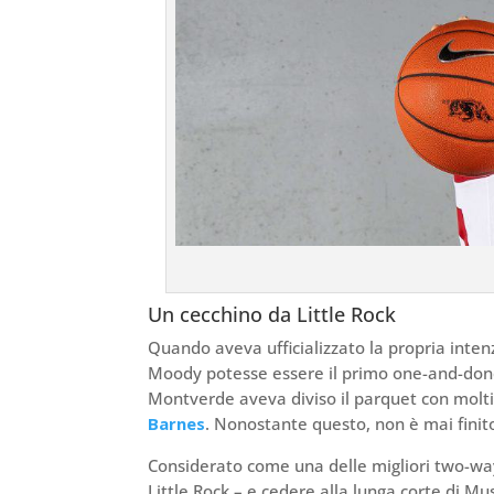
Un cecchino da Little Rock
Quando aveva ufficializzato la propria intenz
Moody potesse essere il primo one-and-done d
Montverde aveva diviso il parquet con molti p
Barnes
. Nonostante questo, non è mai finit
Considerato come una delle migliori two-way 
Little Rock – e cedere alla lunga corte di M