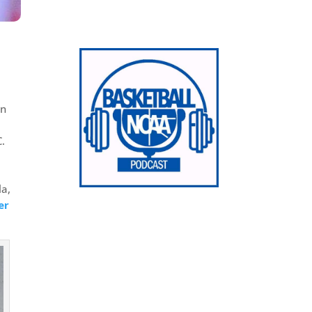
on
C.
la,
er