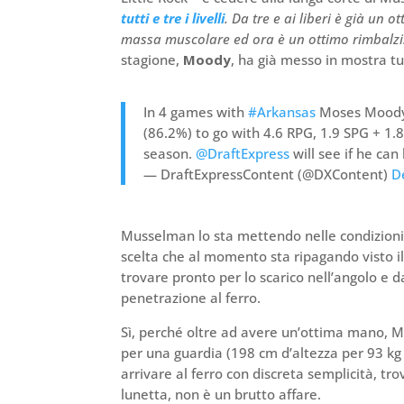
tutti e tre i livelli
. Da tre e ai liberi è già un 
massa muscolare ed ora è un ottimo rimbalzi
stagione,
Moody
, ha già messo in mostra tut
In 4 games with
#Arkansas
Moses Moody 
(86.2%) to go with 4.6 RPG, 1.9 SPG + 1.
season.
@DraftExpress
will see if he can
— DraftExpressContent (@DXContent)
D
Musselman lo sta mettendo nelle condizioni d
scelta che al momento sta ripagando visto i
trovare pronto per lo scarico nell’angolo e da 
penetrazione al ferro.
Sì, perché oltre ad avere un’ottima mano, 
per una guardia (198 cm d’altezza per 93 kg
arrivare al ferro con discreta semplicità, tro
lunetta, non è un brutto affare.