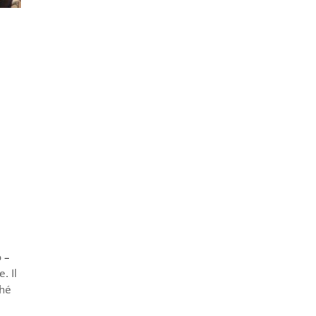
o –
. Il
ché