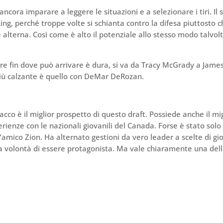
cora imparare a leggere le situazioni e a selezionare i tiri. Il 
ing, perché troppe volte si schianta contro la difesa piuttosto 
 alterna. Così come è alto il potenziale allo stesso modo talvol
re fin dove può arrivare è dura, si va da Tracy McGrady a Jame
iù calzante è quello con DeMar DeRozan.
acco è il miglior prospetto di questo draft. Possiede anche il mig
erienze con le nazionali giovanili del Canada. Forse è stato solo
’amico Zion. Ha alternato gestioni da vero leader a scelte di gi
la volontà di essere protagonista. Ma vale chiaramente una del