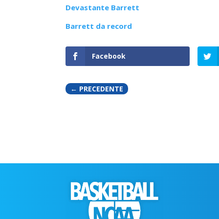
Devastante Barrett
Barrett da record
Facebook
←
PRECEDENTE