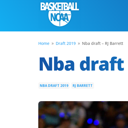
Home
Draft 2019
Nba draft – RJ Barrett
9
9
Nba draft 
NBA DRAFT 2019
RJ BARRETT
|