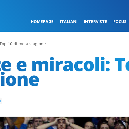
HOMEPAGE
ITALIANI
INTERVISTE
FOCUS
 Top 10 di metà stagione
e e miracoli: T
ione
N