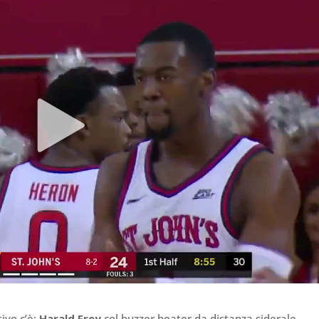
ivo c’è:
Harald Frey
col buzzer beater da distanza siderale