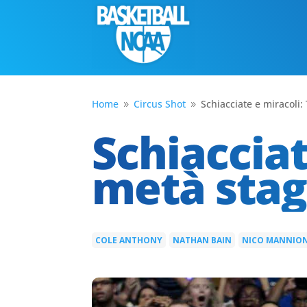
Home
Circus Shot
Schiacciate e miracoli:
9
9
Schiacciat
metà stag
COLE ANTHONY
NATHAN BAIN
NICO MANNIO
|
|