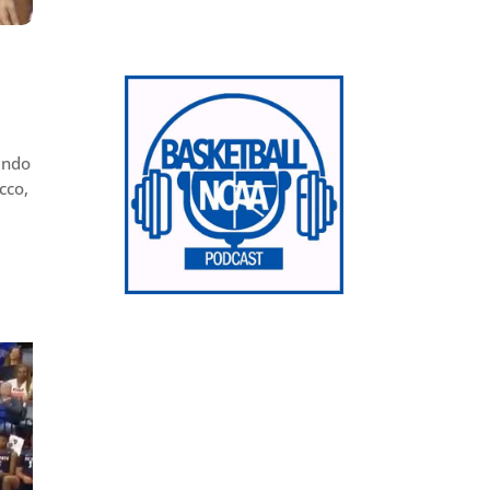
ando
cco,