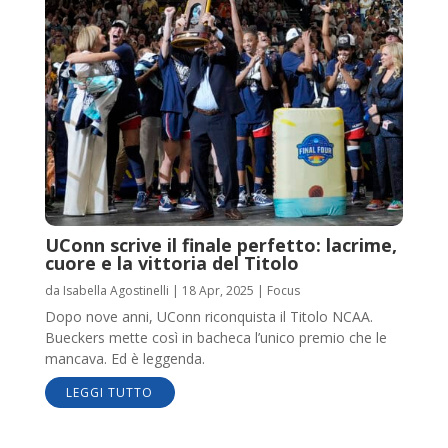
UConn scrive il finale perfetto: lacrime,
cuore e la vittoria del Titolo
da
Isabella Agostinelli
|
18 Apr, 2025
|
Focus
Dopo nove anni, UConn riconquista il Titolo NCAA.
Bueckers mette così in bacheca l’unico premio che le
mancava. Ed è leggenda.
LEGGI TUTTO