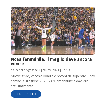
Ncaa femminile, il meglio deve ancora
venire
da
Isabella Agostinelli
|
9 Nov, 2023
|
Focus
Nuove sfide, vecchie rivalità e record da superare. Ecco
perché la stagione 2023-24 si preannuncia davvero
entusiasmante.
LEGGI TUTTO