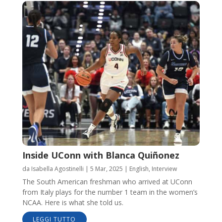
Inside UConn with Blanca Quiñonez
da
Isabella Agostinelli
|
5 Mar, 2025
|
English
,
Interview
The South American freshman who arrived at UConn
from Italy plays for the number 1 team in the women’s
NCAA. Here is what she told us.
LEGGI TUTTO