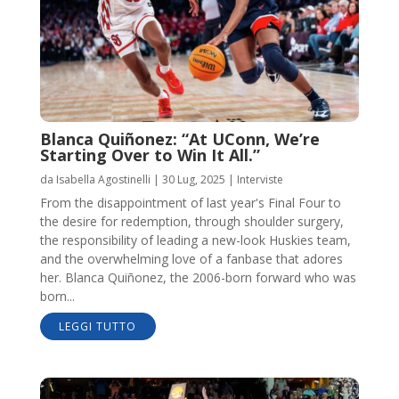
Blanca Quiñonez: “At UConn, We’re
Starting Over to Win It All.”
da
Isabella Agostinelli
|
30 Lug, 2025
|
Interviste
From the disappointment of last year's Final Four to
the desire for redemption, through shoulder surgery,
the responsibility of leading a new-look Huskies team,
and the overwhelming love of a fanbase that adores
her. Blanca Quiñonez, the 2006-born forward who was
born...
LEGGI TUTTO