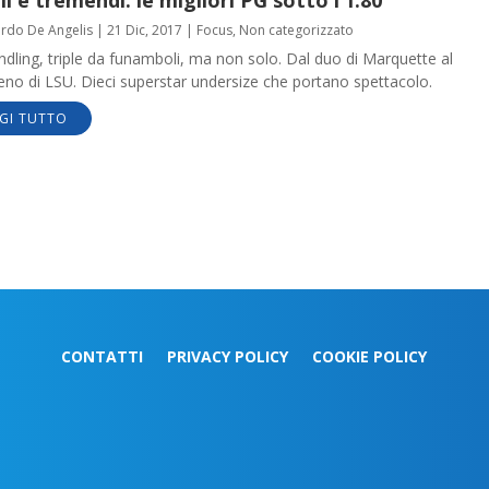
li e tremendi: le migliori PG sotto l’1.80
ardo De Angelis
|
21 Dic, 2017
|
Focus
,
Non categorizzato
ndling, triple da funamboli, ma non solo. Dal duo di Marquette al
no di LSU. Dieci superstar undersize che portano spettacolo.
GI TUTTO
CONTATTI
PRIVACY POLICY
COOKIE POLICY