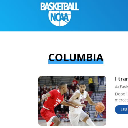
COLUMBIA
I tra
da
Paol
Dopo la
mercato
LEG