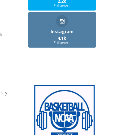
2.2k
Followers
Instagram
le
4.1k
Followers
sity.