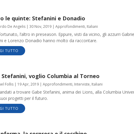
o le quinte: Stefanini e Donadio
ardo De Angelis
|
30 Nov, 2019
|
Approfondimenti
,
Italiani
ortunato, l’altro in preseason. Eppure, visti da vicino, gli azzurri Gabrie
ini e Lorenzo Donadio hanno molto da raccontare.
GI TUTTO
 Stefanini, voglio Columbia al Torneo
l Follis
|
19 Apr, 2019
|
Approfondimenti
,
Interviste
,
Italiani
ndati a trovare Gabe Stefanini, anima dei Lions, alla Columbia Univer
suoi progetti per il futuro.
GI TUTTO
nferma, la sorpresa e il cecchino