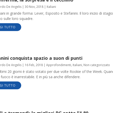
ardo De Angelis
|
30 Nov, 2018
|
Italiani
liani in grande forma: Lever, Esposito e Stefanini. Il loro inizio di stagi
to sulle loro squadre.
GI TUTTO
nini conquista spazio a suon di punti
ardo De Angelis
|
16 Feb, 2018
|
Approfondimenti
,
Italiani
,
Non categorizzato
ltimi 20 giorni è stato votato per due volte Rookie of the Week. Qua
fuoco è inarrestabile. E in più sa anche difendere.
GI TUTTO