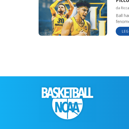
Picco
da
Ricc
Ball ha
fenome
LEG