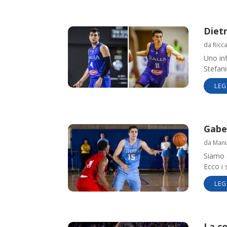
Dietr
da
Ricc
Uno inf
Stefan
LEG
Gabe
da
Manue
Siamo a
Ecco i 
LEG
La co