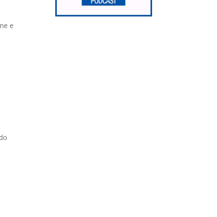
one e
ndo