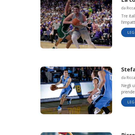
da
Ricc
Tre ita
l’impat
LEG
Stefa
da
Ricc
Negli u
prende 
LEG