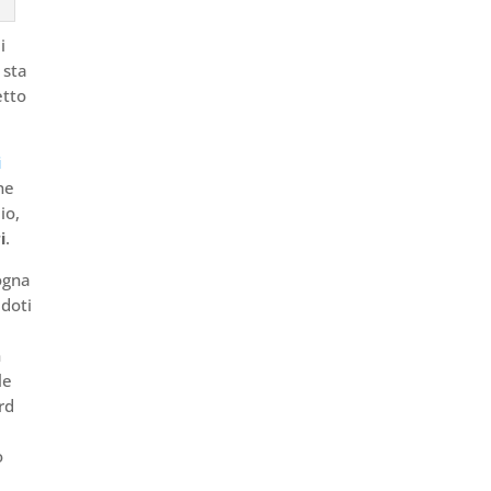
i
 sta
etto
i
ne
io,
i
.
logna
 doti
n
le
rd
A
o