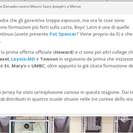
enzo Donadio contro Mount Saint Joseph’s e Mervo
uadra che gli garantiva troppa
exposure
, ma ora le cose sono
ono formazioni più forti sulla carta, Boys’ Latin è una di quelle
ontinuo (avete presente
Pat Spencer
? Viene proprio da lì) e che
.
la prima offerta ufficiale (
Howard
) e ci sono poi altri college c
exel,
Loyola-MD
e
Towson
lo seguivano da prima che iniziasse
t St. Mary’s
e
UMBC
, oltre appunto la già citata formazione de
 Jersey ha visto un’esplosione curiosa in questa stagione. Dai t
zi
distribuiti in quattro scuole situate nelle tre contee dello st