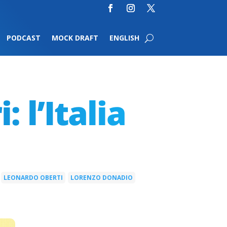
PODCAST
MOCK DRAFT
ENGLISH
: l’Italia
LEONARDO OBERTI
LORENZO DONADIO
|
|
|