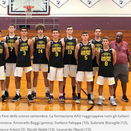
m Fest dello scorso settembre. La formazione AAU raggruppava tutti gli italiani
nistra: Antonello Baggi (primo), Stefano Faloppa (10), Gabriele Bisceglie (12),
rco Arletti (3), Nicolò Nobili (14), Leonardo Oberti (13).