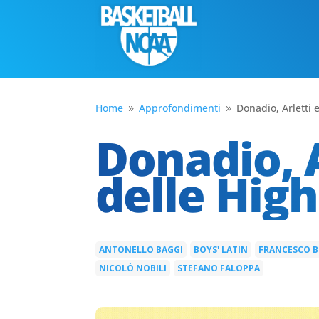
Home
Approfondimenti
Donadio, Arletti e 
9
9
Donadio, Ar
delle High
ANTONELLO BAGGI
BOYS' LATIN
FRANCESCO 
|
|
NICOLÒ NOBILI
STEFANO FALOPPA
|