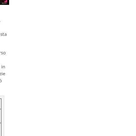
,
 sta
rso
 in
zie
ò