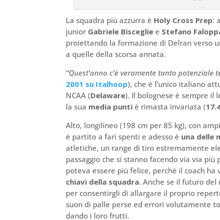
La squadra più azzurra è
Holy Cross Prep
: 
junior
Gabriele Bisceglie
e
Stefano Falopp
proiettando la formazione di Delran verso u
a quelle della scorsa annata.
“Quest’anno c’è veramente tanto potenziale tec
2001 su Italhoop
), che è l’unico italiano a
NCAA (
Delaware
). Il bolognese è sempre il 
la sua
media punti
è rimasta invariata (
17.
Alto, longilineo (198 cm per 85 kg), con amp
è partito a fari spenti e adesso è
una delle n
atletiche, un range di tiro estremamente elev
passaggio che si stanno facendo via via più p
poteva essere più felice, perché il coach ha v
chiavi della squadra
. Anche se il futuro del
per consentirgli di allargare il proprio reper
suon di palle perse ed errori volutamente toll
dando i loro frutti.