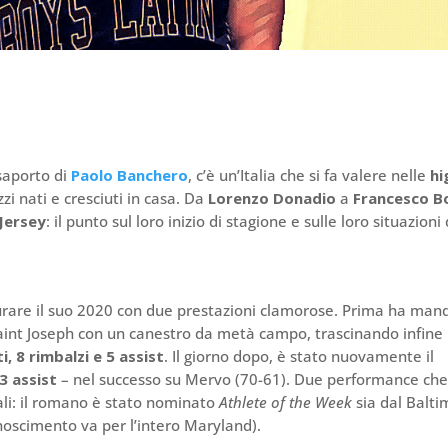
ssaporto di
Paolo Banchero
, c’è un’Italia che si fa valere nelle
hi
zi nati e cresciuti in casa. Da
Lorenzo Donadio
a
Francesco B
 Jersey
: il punto sul loro inizio di stagione e sulle loro situazioni 
rare il suo 2020 con due prestazioni clamorose. Prima ha man
int Joseph con un canestro da metà campo, trascinando infine 
, 8 rimbalzi e 5 assist
. Il giorno dopo, è stato nuovamente il
3 assist
– nel successo su Mervo (70-61). Due performance ch
ali: il romano è stato nominato
Athlete of the Week
sia dal Balti
noscimento va per l’intero Maryland).