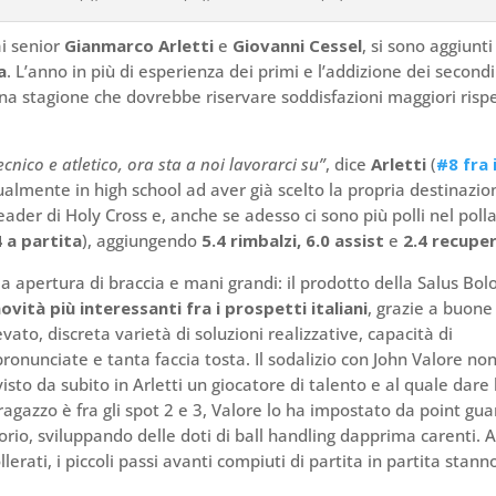
ai senior
Gianmarco Arletti
e
Giovanni Cessel
, si sono aggiunti 
a
. L’anno in più di esperienza dei primi e l’addizione dei secondi
na stagione che dovrebbe riservare soddisfazioni maggiori risp
nico e atletico, ora sta a noi lavorarci su”
, dice
Arletti
(
#8 fra 
ttualmente in high school ad aver già scelto la propria destinazio
leader di Holy Cross e, anche se adesso ci sono più polli nel polla
4 a partita
), aggiungendo
5.4 rimbalzi, 6.0 assist
e
2.4 recuper
ia apertura di braccia e mani grandi: il prodotto della Salus Bo
ovità più interessanti fra i prospetti italiani
, grazie a buone
ato, discreta varietà di soluzioni realizzative, capacità di
ronunciate e tanta faccia tosta. Il sodalizio con John Valore no
isto da subito in Arletti un giocatore di talento e al quale dare 
 ragazzo è fra gli spot 2 e 3, Valore lo ha impostato da point gua
torio, sviluppando delle doti di ball handling dapprima carenti. 
erati, i piccoli passi avanti compiuti di partita in partita stann