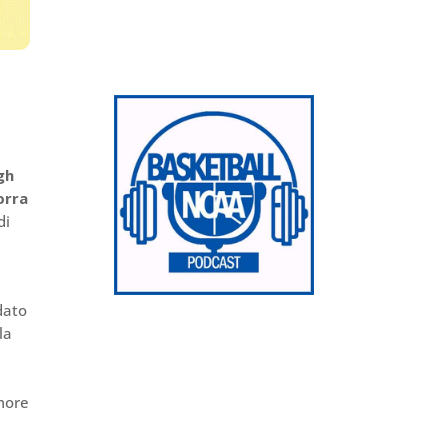
gh
orra
di
dato
la
e
more