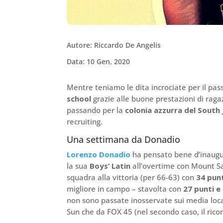
Autore: Riccardo De Angelis
Data: 10 Gen, 2020
Mentre teniamo le dita incrociate per il pa
school
grazie alle buone prestazioni di ragaz
passando per la
colonia azzurra del South
recruiting.
Una settimana da Donadio
Lorenzo Donadio
ha pensato bene d’inaugu
la sua
Boys’ Latin
all’overtime con Mount Sa
squadra alla vittoria (per 66-63) con
34 punti
migliore in campo – stavolta con
27 punti e 
non sono passate inosservate sui media loc
Sun che da FOX 45 (nel secondo caso, il rico