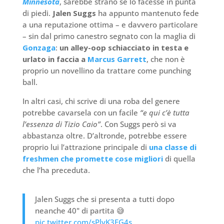
Minnesota
, sarebbe strano se lo facesse in punta
di piedi.
Jalen Suggs
ha appunto mantenuto fede
a una reputazione ottima – e davvero particolare
– sin dal primo canestro segnato con la maglia di
Gonzaga
:
un alley-oop schiacciato in testa e
urlato in faccia a
Marcus Garrett
, che non è
proprio un novellino da trattare come punching
ball.
In altri casi, chi scrive di una roba del genere
potrebbe cavarsela con un facile
“e qui c’è tutta
l’essenza di Tizio Caio”
. Con Suggs però si va
abbastanza oltre. D’altronde, potrebbe essere
proprio lui l’attrazione principale di
una classe di
freshmen che promette cose migliori
di quella
che l’ha preceduta.
Jalen Suggs che si presenta a tutti dopo
neanche 40" di partita 😅
pic.twitter.com/sPlyK3FG4s