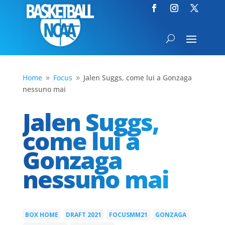
Home
Focus
Jalen Suggs, come lui a Gonzaga
9
9
nessuno mai
Jalen Suggs,
come lui a
Gonzaga
nessuno mai
BOX HOME
DRAFT 2021
FOCUSMM21
GONZAGA
|
|
|
|