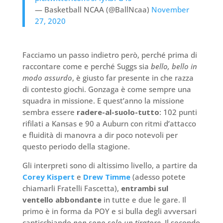
— Basketball NCAA (@BallNcaa)
November
27, 2020
Facciamo un passo indietro però, perché prima di
raccontare come e perché Suggs sia
bello, bello in
modo assurdo
, è giusto far presente in che razza
di contesto giochi. Gonzaga è come sempre una
squadra in missione. E quest’anno la missione
sembra essere
radere-al-suolo-tutto
: 102 punti
rifilati a Kansas e 90 a Auburn con ritmi d’attacco
e fluidità di manovra a dir poco notevoli per
questo periodo della stagione.
Gli interpreti sono di altissimo livello, a partire da
Corey Kispert
e
Drew Timme
(adesso potete
chiamarli Fratelli Fascetta),
entrambi sul
ventello abbondante
in tutte e due le gare. Il
primo è in forma da POY e si bulla degli avversari
canticchiando
non sono solo un tiratore
. Il secondo