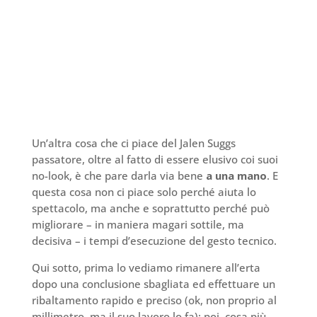
Un’altra cosa che ci piace del Jalen Suggs
passatore, oltre al fatto di essere elusivo coi suoi
no-look, è che pare darla via bene
a una mano
. E
questa cosa non ci piace solo perché aiuta lo
spettacolo, ma anche e soprattutto perché può
migliorare – in maniera magari sottile, ma
decisiva – i tempi d’esecuzione del gesto tecnico.
Qui sotto, prima lo vediamo rimanere all’erta
dopo una conclusione sbagliata ed effettuare un
ribaltamento rapido e preciso (ok, non proprio al
millimetro, ma il suo lavoro lo fa); poi, cosa più