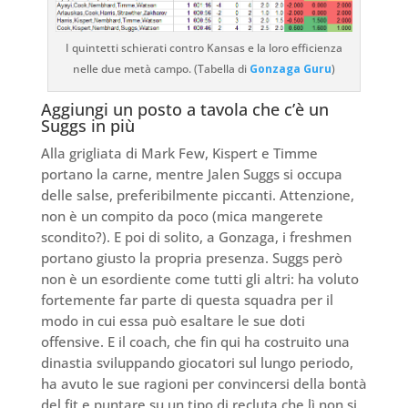
I quintetti schierati contro Kansas e la loro efficienza
nelle due metà campo. (Tabella di
Gonzaga Guru
)
Aggiungi un posto a tavola che c’è un
Suggs in più
Alla grigliata di Mark Few, Kispert e Timme
portano la carne, mentre Jalen Suggs si occupa
delle salse, preferibilmente piccanti. Attenzione,
non è un compito da poco (mica mangerete
scondito?). E poi di solito, a Gonzaga, i freshmen
portano giusto la propria presenza. Suggs però
non è un esordiente come tutti gli altri: ha voluto
fortemente far parte di questa squadra per il
modo in cui essa può esaltare le sue doti
offensive. E il coach, che fin qui ha costruito una
dinastia sviluppando giocatori sul lungo periodo,
ha avuto le sue ragioni per convincersi della bontà
del fit e puntare su un tipo di recluta che lì non si