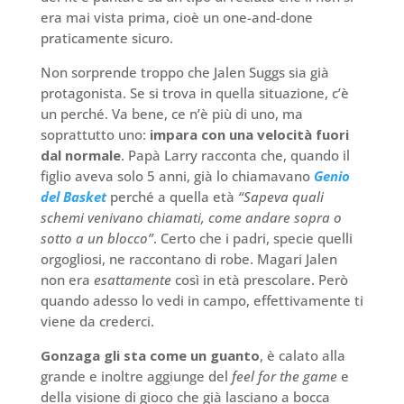
era mai vista prima, cioè un one-and-done
praticamente sicuro.
Non sorprende troppo che Jalen Suggs sia già
protagonista. Se si trova in quella situazione, c’è
un perché. Va bene, ce n’è più di uno, ma
soprattutto uno:
impara con una velocità fuori
dal normale
. Papà Larry racconta che, quando il
figlio aveva solo 5 anni, già lo chiamavano
Genio
del Basket
perché a quella età
“Sapeva quali
schemi venivano chiamati, come andare sopra o
sotto a un blocco”
. Certo che i padri, specie quelli
orgogliosi, ne raccontano di robe. Magari Jalen
non era
esattamente
così in età prescolare. Però
quando adesso lo vedi in campo, effettivamente ti
viene da crederci.
Gonzaga gli sta come un guanto
, è calato alla
grande e inoltre aggiunge del
feel for the game
e
della visione di gioco che già lasciano a bocca