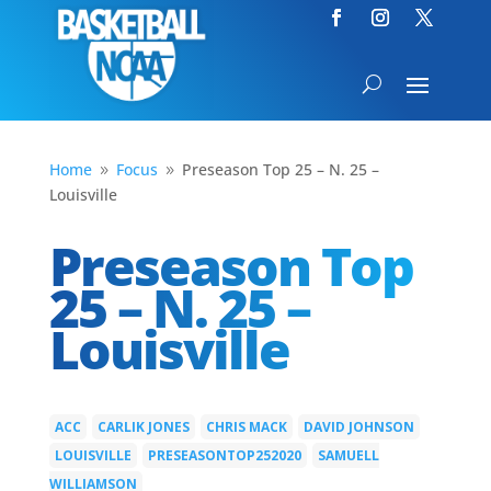
Home
Focus
Preseason Top 25 – N. 25 –
9
9
Louisville
Preseason Top
25 – N. 25 –
Louisville
ACC
CARLIK JONES
CHRIS MACK
DAVID JOHNSON
|
|
|
|
LOUISVILLE
PRESEASONTOP252020
SAMUELL
|
|
WILLIAMSON