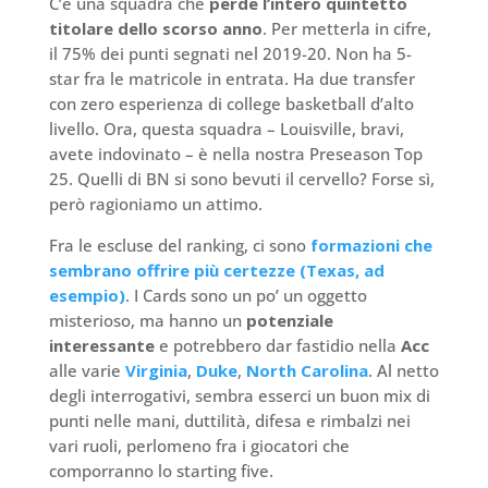
C’è una squadra che
perde l’intero quintetto
titolare dello scorso anno
. Per metterla in cifre,
il 75% dei punti segnati nel 2019-20. Non ha 5-
star fra le matricole in entrata. Ha due transfer
con zero esperienza di college basketball d’alto
livello. Ora, questa squadra – Louisville, bravi,
avete indovinato – è nella nostra Preseason Top
25. Quelli di BN si sono bevuti il cervello? Forse sì,
però ragioniamo un attimo.
Fra le escluse del ranking, ci sono
formazioni che
sembrano offrire più certezze (Texas, ad
esempio)
. I Cards sono un po’ un oggetto
misterioso, ma hanno un
potenziale
interessante
e potrebbero dar fastidio nella
Acc
alle varie
Virginia
,
Duke
,
North Carolina
. Al netto
degli interrogativi, sembra esserci un buon mix di
punti nelle mani, duttilità, difesa e rimbalzi nei
vari ruoli, perlomeno fra i giocatori che
comporranno lo starting five.