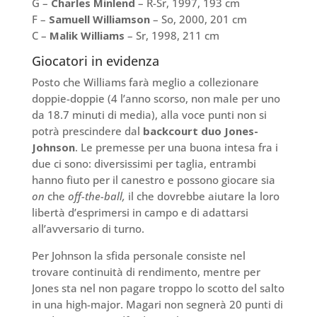
G –
Charles Minlend
– R-Sr, 1997, 193 cm
F –
Samuell Williamson
– So, 2000, 201 cm
C –
Malik Williams
– Sr, 1998, 211 cm
Giocatori in evidenza
Posto che Williams farà meglio a collezionare
doppie-doppie (4 l’anno scorso, non male per uno
da 18.7 minuti di media), alla voce punti non si
potrà prescindere dal
backcourt duo Jones-
Johnson
. Le premesse per una buona intesa fra i
due ci sono: diversissimi per taglia, entrambi
hanno fiuto per il canestro e possono giocare sia
on
che
off-the-ball,
il che dovrebbe aiutare la loro
libertà d’esprimersi in campo e di adattarsi
all’avversario di turno.
Per Johnson la sfida personale consiste nel
trovare continuità di rendimento, mentre per
Jones sta nel non pagare troppo lo scotto del salto
in una high-major. Magari non segnerà 20 punti di