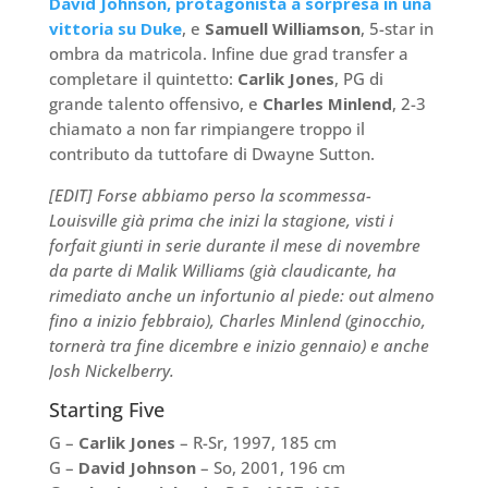
David Johnson, protagonista a sorpresa in una
vittoria su Duke
, e
Samuell Williamson
, 5-star in
ombra da matricola. Infine due grad transfer a
completare il quintetto:
Carlik Jones
, PG di
grande talento offensivo, e
Charles Minlend
, 2-3
chiamato a non far rimpiangere troppo il
contributo da tuttofare di Dwayne Sutton.
[EDIT] Forse abbiamo perso la scommessa-
Louisville già prima che inizi la stagione, visti i
forfait giunti in serie durante il mese di novembre
da parte di Malik Williams (già claudicante, ha
rimediato anche un infortunio al piede: out almeno
fino a inizio febbraio), Charles Minlend (ginocchio,
tornerà tra fine dicembre e inizio gennaio) e anche
Josh Nickelberry.
Starting Five
G –
Carlik Jones
– R-Sr, 1997, 185 cm
G –
David Johnson
– So, 2001, 196 cm