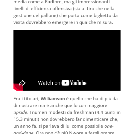
media come a Radford, ma gli impressionanti
livelli di efficienza offensiva (sia al tiro che nella
gestione del pallone) che porta come biglietto da
visita dovrebbero emergere in qualche misura.
Fra i titolari,
Williamson
è quello che ha di più da
dimostrare ma è anche quello con maggiore
upside
. I numeri modesti da freshman (4.4 punti in
15.3 minuti) non dovrebbero far dimenticare che,
un anno fa, si parlava di lui come possibile
one-
and-done
. Ora non c’è più Nwora a fargli ombra,