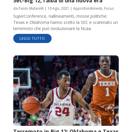
Sec-Big 12, l’alba di una nuova era
da
Paolo Mutarelli
|
10 Ago, 2021
|
Approfondimenti
,
Focus
SuperConference, riallineamenti, mosse politiche:
Texas e Oklahoma hanno scelto la SEC e scatenato un
terremoto che può rivoluzionare la Ncaa.
LEGGI TUTTO
Terremoto in Big 12: Oklahoma e Texas