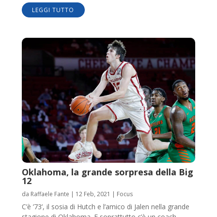
LEGGI TUTTO
Oklahoma, la grande sorpresa della Big
12
da
Raffaele Fante
|
12 Feb, 2021
|
Focus
C’è ’73’, il sosia di Hutch e l’amico di Jalen nella grande
stagione di Oklahoma. E soprattutto c’è un coach