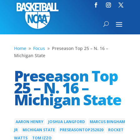
Home
Focus
Preseason Top 25 – N. 16 –
9
9
Michigan State
Preseason Top
25 – N. 16 –
Michigan State
AARON HENRY
JOSHUA LANGFORD
MARCUS BINGHAM
|
|
JR
MICHIGAN STATE
PRESEASONTOP252020
ROCKET
|
|
|
WATTS
TOM IZZO
|