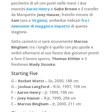
pacchetto di ali con punti nelle mani: i due
mancini
Aaron Henry
e
Gabe Brown
e il transfer
da Marquette
Joey Hauser,
fratello minore di
Sam
(ora a
Virginia
), ambedue indicati
fra i
newcomer
di maggiore impatto
di questa
stagione.
Sotto canestro ci sarà sicuramente
Marcus
Bingham
: tra i lunghi è quello con più
upside
e
vedrà alternarsi al suo fianco due giocatori pronti
a fare il lavoro sporco,
Thomas Kithier
e il
freshman
Mady Sissoko
.
Starting Five
G –
Rocket Watts
– So, 2000, 188 cm
G –
Joshua Langford
– R-Sr, 1997, 198 cm
F –
Aaron Henry
– Jr, 1999, 198 cm
F –
Joey Hauser
– R-Jr, 1999, 206 cm
C –
Marcus Bingham
– Jr, 2000, 211 cm