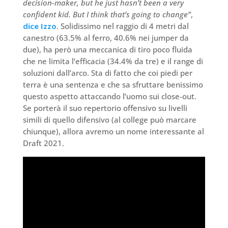
decision-maker, but he just hasn’t been a very
confident kid. But I think that’s going to change”
,
dice Izzo
. Solidissimo nel raggio di 4 metri dal
canestro (63.5% al ferro, 40.6% nei jumper da
due), ha però una meccanica di tiro poco fluida
che ne limita l’efficacia (34.4% da tre) e il range di
soluzioni dall’arco. Sta di fatto che coi piedi per
terra è una sentenza e che sa sfruttare benissimo
questo aspetto attaccando l’uomo sui close-out.
Se porterà il suo repertorio offensivo su livelli
simili di quello difensivo (al college può marcare
chiunque), allora avremo un nome interessante al
Draft 2021.