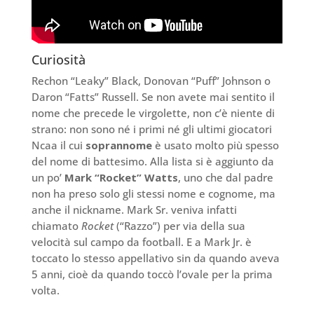
Curiosità
Rechon “Leaky” Black, Donovan “Puff” Johnson o
Daron “Fatts” Russell. Se non avete mai sentito il
nome che precede le virgolette, non c’è niente di
strano: non sono né i primi né gli ultimi giocatori
Ncaa il cui
soprannome
è usato molto più spesso
del nome di battesimo. Alla lista si è aggiunto da
un po’
Mark “Rocket” Watts
, uno che dal padre
non ha preso solo gli stessi nome e cognome, ma
anche il nickname. Mark Sr. veniva infatti
chiamato
Rocket
(“Razzo”) per via della sua
velocità sul campo da football. E a Mark Jr. è
toccato lo stesso appellativo sin da quando aveva
5 anni, cioè da quando toccò l’ovale per la prima
volta.