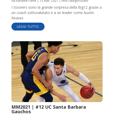
da
Raffaele Fante
|
15 Mar, 2021
|
Non categorizzato
I Sooners sono la grande sorpresa della Big12 grazie a
un coach sottovalutato e a un leader come Austin
Reaves
LEGGI TUTTO
MM2021 | #12 UC Santa Barbara
Gauchos