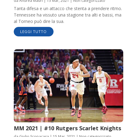
da
Andrea Mauri
|
15 Mar, 2021
|
Non categorizzato
Tanta difesa e un attacco che stenta a prendere ritmo.
Tennessee ha vissuto una stagione tra alti e bassi, ma
al Torneo può dire la sua.
LEGGI TUTTO
MM 2021 | #10 Rutgers Scarlet Knights
da
Giulio Scopacasa
|
15 Mar, 2021
|
Non categorizzato