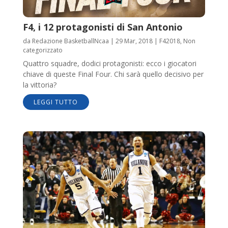
F4, i 12 protagonisti di San Antonio
da
Redazione BasketballNcaa
|
29 Mar, 2018
|
F42018
,
Non
categorizzato
Quattro squadre, dodici protagonisti: ecco i giocatori
chiave di queste Final Four. Chi sarà quello decisivo per
la vittoria?
LEGGI TUTTO