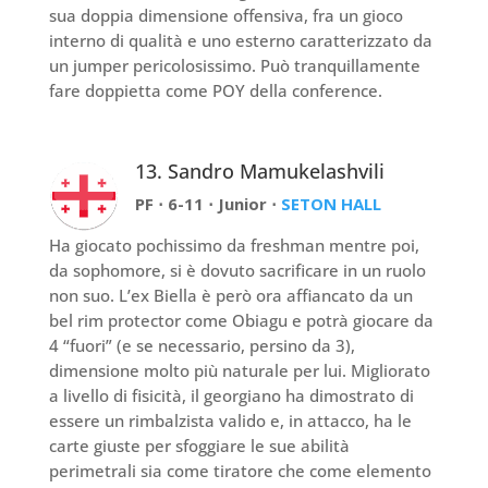
sua doppia dimensione offensiva, fra un gioco
interno di qualità e uno esterno caratterizzato da
un jumper pericolosissimo. Può tranquillamente
fare doppietta come POY della conference.
13. Sandro Mamukelashvili
PF ⋅ 6-11 ⋅ Junior ⋅
SETON HALL
Ha giocato pochissimo da freshman mentre poi,
da sophomore, si è dovuto sacrificare in un ruolo
non suo. L’ex Biella è però ora affiancato da un
bel rim protector come Obiagu e potrà giocare da
4 “fuori” (e se necessario, persino da 3),
dimensione molto più naturale per lui. Migliorato
a livello di fisicità, il georgiano ha dimostrato di
essere un rimbalzista valido e, in attacco, ha le
carte giuste per sfoggiare le sue abilità
perimetrali sia come tiratore che come elemento