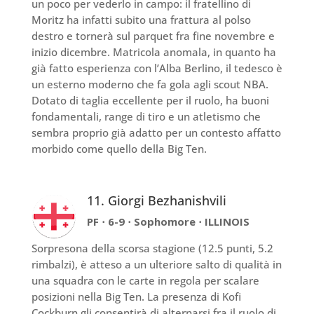
un poco per vederlo in campo: il fratellino di
Moritz ha infatti subito una frattura al polso
destro e tornerà sul parquet fra fine novembre e
inizio dicembre. Matricola anomala, in quanto ha
già fatto esperienza con l’Alba Berlino, il tedesco è
un esterno moderno che fa gola agli scout NBA.
Dotato di taglia eccellente per il ruolo, ha buoni
fondamentali, range di tiro e un atletismo che
sembra proprio già adatto per un contesto affatto
morbido come quello della Big Ten.
11. Giorgi Bezhanishvili
PF ⋅ 6-9 ⋅ Sophomore ⋅ ILLINOIS
Sorpresona della scorsa stagione (12.5 punti, 5.2
rimbalzi), è atteso a un ulteriore salto di qualità in
una squadra con le carte in regola per scalare
posizioni nella Big Ten. La presenza di Kofi
Cockburn gli consentirà di alternarsi fra il ruolo di