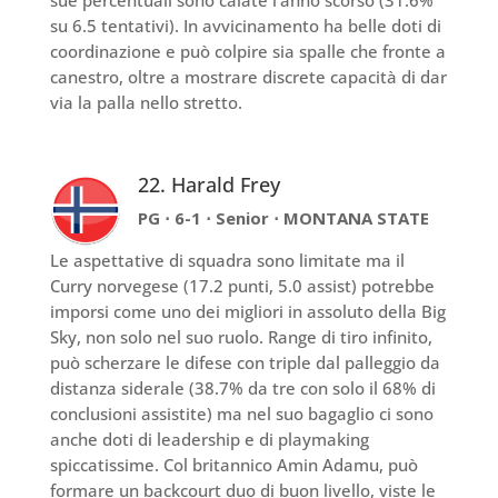
sue percentuali sono calate l’anno scorso (31.6%
su 6.5 tentativi). In avvicinamento ha belle doti di
coordinazione e può colpire sia spalle che fronte a
canestro, oltre a mostrare discrete capacità di dar
via la palla nello stretto.
22. Harald Frey
PG ⋅ 6-1 ⋅ Senior ⋅ MONTANA STATE
Le aspettative di squadra sono limitate ma il
Curry norvegese (17.2 punti, 5.0 assist) potrebbe
imporsi come uno dei migliori in assoluto della Big
Sky, non solo nel suo ruolo. Range di tiro infinito,
può scherzare le difese con triple dal palleggio da
distanza siderale (38.7% da tre con solo il 68% di
conclusioni assistite) ma nel suo bagaglio ci sono
anche doti di leadership e di playmaking
spiccatissime. Col britannico Amin Adamu, può
formare un backcourt duo di buon livello, viste le