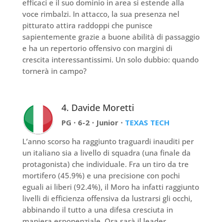
efficaci e il suo dominio in area si estende alla
voce rimbalzi. In attacco, la sua presenza nel
pitturato attira raddoppi che punisce
sapientemente grazie a buone abilità di passaggio
e ha un repertorio offensivo con margini di
crescita interessantissimi. Un solo dubbio: quando
tornerà in campo?
4. Davide Moretti
PG ⋅ 6-2 ⋅ Junior ⋅
TEXAS TECH
L’anno scorso ha raggiunto traguardi inauditi per
un italiano sia a livello di squadra (una finale da
protagonista) che individuale. Fra un tiro da tre
mortifero (45.9%) e una precisione con pochi
eguali ai liberi (92.4%), il Moro ha infatti raggiunto
livelli di efficienza offensiva da lustrarsi gli occhi,
abbinando il tutto a una difesa cresciuta in
maniera esponenziale. Ora sarà il leader