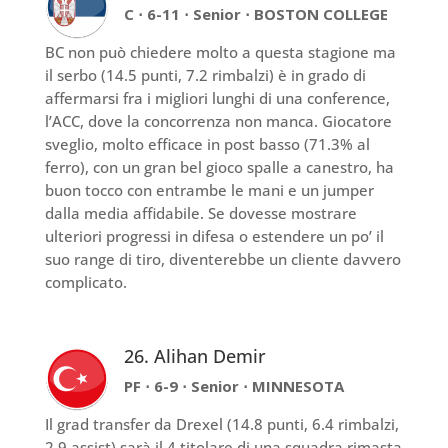
C ⋅ 6-11 ⋅ Senior ⋅ BOSTON COLLEGE
BC non può chiedere molto a questa stagione ma
il serbo (14.5 punti, 7.2 rimbalzi) è in grado di
affermarsi fra i migliori lunghi di una conference,
l’ACC, dove la concorrenza non manca. Giocatore
sveglio, molto efficace in post basso (71.3% al
ferro), con un gran bel gioco spalle a canestro, ha
buon tocco con entrambe le mani e un jumper
dalla media affidabile. Se dovesse mostrare
ulteriori progressi in difesa o estendere un po’ il
suo range di tiro, diventerebbe un cliente davvero
complicato.
26. Alihan Demir
PF ⋅ 6-9 ⋅ Senior ⋅ MINNESOTA
Il grad transfer da Drexel (14.8 punti, 6.4 rimbalzi,
2.9 assist) sarà il 4 titolare di una squadra rimasta