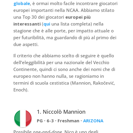
globale
, è ormai molto facile incontrare giocatori
europei importanti nella NCAA. Abbiamo stilato
una Top 30 dei giocatori
europei più
interessanti
(
qui
una lista completa) nella
stagione che è alle porte, per impatto attuale o
per futuribilità, ma guardando di più al primo dei
due aspetti.
Il criterio che abbiamo scelto di seguire è quello
dell’eleggibilità per una nazionale del Vecchio
Continente, quindi ci sono anche dei nomi che di
europeo non hanno nulla, se ragioniamo in
termini di scuola cestistica (Mannion, Rakočević,
Enoch).
1. Niccolò Mannion
PG ⋅ 6-3 ⋅ Freshman ⋅
ARIZONA
Possibile
one-and-done
, Nico è uno degli