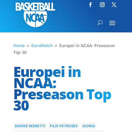
Home
EuroWatch
Europei in NCAA: Preseason
9
9
Top 30
Europei in
NCAA:
Preseason Top
30
DAVIDE MORETTI
FILIP PETRUSEV
GIORGI
|
|