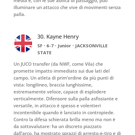
media e, con le sue abilità di passaggio, può
illuminare un attacco che vive di movimenti senza
palla.
30. Kayne Henry
SF ⋅ 6-7 ⋅ Junior ⋅ JACKSONVILLE
STATE
Un JUCO transfer (da NWF, come Vila) che
promette impatto immediato sui due lati del
campo. Un atleta di prim’ordine da più punti di
vista: longilineo, braccia lunghissime,
estremamente veloce, capace di esplodere
verticalmente. Difensore sulla palla asfissiante e
versatile, in attacco è spesso e volentieri
incontenibile quando è lanciato in contropiede.
Contro la difesa schierata brilla meno ma non è
da sottovalutare: ha un discreto piazzato
dall’arco, ha mostrato sprazzi di arresto-e-tiro e di