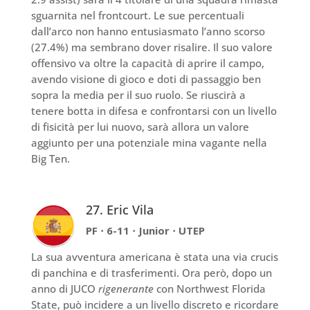
sguarnita nel frontcourt. Le sue percentuali
dall’arco non hanno entusiasmato l’anno scorso
(27.4%) ma sembrano dover risalire. Il suo valore
offensivo va oltre la capacità di aprire il campo,
avendo visione di gioco e doti di passaggio ben
sopra la media per il suo ruolo. Se riuscirà a
tenere botta in difesa e confrontarsi con un livello
di fisicità per lui nuovo, sarà allora un valore
aggiunto per una potenziale mina vagante nella
Big Ten.
27. Eric Vila
PF ⋅ 6-11 ⋅ Junior ⋅ UTEP
La sua avventura americana è stata una via crucis
di panchina e di trasferimenti. Ora però, dopo un
anno di JUCO
rigenerante
con Northwest Florida
State, può incidere a un livello discreto e ricordare