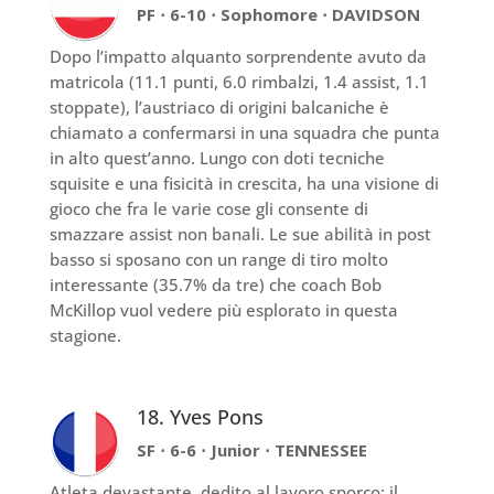
PF ⋅ 6-10 ⋅ Sophomore ⋅ DAVIDSON
Dopo l’impatto alquanto sorprendente avuto da
matricola (11.1 punti, 6.0 rimbalzi, 1.4 assist, 1.1
stoppate), l’austriaco di origini balcaniche è
chiamato a confermarsi in una squadra che punta
in alto quest’anno. Lungo con doti tecniche
squisite e una fisicità in crescita, ha una visione di
gioco che fra le varie cose gli consente di
smazzare assist non banali. Le sue abilità in post
basso si sposano con un range di tiro molto
interessante (35.7% da tre) che coach Bob
McKillop vuol vedere più esplorato in questa
stagione.
18. Yves Pons
SF ⋅ 6-6 ⋅ Junior ⋅ TENNESSEE
Atleta devastante, dedito al lavoro sporco: il