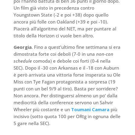
poi l’hanno battuta di ben 36 punti il giorno dopo.
Un film già visto in precedenza contro
Youngstown State (-2 e poi +38) dopo quello
ancora più folle con Oakland (+39 e poi -10).
Piacerà all’algoritmo del NET, ma per puntare al
titolo della Horizon ci vuole ben altro.
Georgia
. Fino a quest’ultimo fine settimana si era
dimostrata forte coi deboli (7-0 in una
non-con
schedule
comoda) e debole coi forti (0-4 nella
SEC). Dopo il -30 con Arkansas e il -18 con Auburn
è però arrivata una vittoria forse insperata su Ole
Miss con Tye Fagan protagonista a sorpresa (19
punti con un bel 9/9 al tiro). Basta per sorridere?
Non ancora. Per distinguersi almeno un po’ dalla
mediocrità della conference servono un Sahvir
Wheeler più costante e un
Toumani Camara
più
incisivo (sotto quota 100 per ORtg in ognuna delle
5 gare nella SEC).