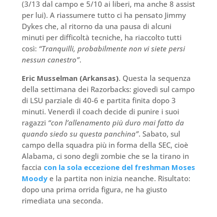
(3/13 dal campo e 5/10 ai liberi, ma anche 8 assist
per lui). A riassumere tutto ci ha pensato Jimmy
Dykes che, al ritorno da una pausa di alcuni
minuti per difficoltà tecniche, ha riaccolto tutti
così:
“Tranquilli, probabilmente non vi siete persi
nessun canestro”
.
Eric Musselman (Arkansas)
. Questa la sequenza
della settimana dei Razorbacks: giovedì sul campo
di LSU parziale di 40-6 e partita finita dopo 3
minuti. Venerdì il coach decide di punire i suoi
ragazzi
“con l’allenamento più duro mai fatto da
quando siedo su questa panchina”
. Sabato, sul
campo della squadra più in forma della SEC, cioè
Alabama, ci sono degli zombie che se la tirano in
faccia
con la sola eccezione del freshman Moses
Moody
e la partita non inizia neanche. Risultato:
dopo una prima orrida figura, ne ha giusto
rimediata una seconda.