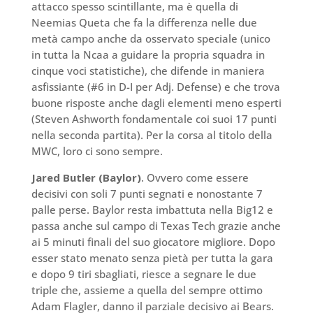
attacco spesso scintillante, ma è quella di
Neemias Queta che fa la differenza nelle due
metà campo anche da osservato speciale (unico
in tutta la Ncaa a guidare la propria squadra in
cinque voci statistiche), che difende in maniera
asfissiante (#6 in D-I per Adj. Defense) e che trova
buone risposte anche dagli elementi meno esperti
(Steven Ashworth fondamentale coi suoi 17 punti
nella seconda partita). Per la corsa al titolo della
MWC, loro ci sono sempre.
Jared Butler (Baylor)
. Ovvero come essere
decisivi con soli 7 punti segnati e nonostante 7
palle perse. Baylor resta imbattuta nella Big12 e
passa anche sul campo di Texas Tech grazie anche
ai 5 minuti finali del suo giocatore migliore. Dopo
esser stato menato senza pietà per tutta la gara
e dopo 9 tiri sbagliati, riesce a segnare le due
triple che, assieme a quella del sempre ottimo
Adam Flagler, danno il parziale decisivo ai Bears.