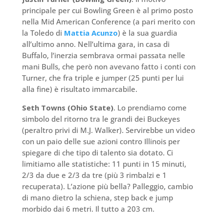
principale per cui Bowling Green è al primo posto
nella Mid American Conference (a pari merito con
la Toledo di
Mattia Acunzo
) è la sua guardia
all’ultimo anno. Nell’ultima gara, in casa di
Buffalo, l’inerzia sembrava ormai passata nelle
mani Bulls, che però non avevano fatto i conti con
Turner, che fra triple e jumper (25 punti per lui
alla fine) è risultato immarcabile.
Seth Towns (Ohio State)
. Lo prendiamo come
simbolo del ritorno tra le grandi dei Buckeyes
(peraltro privi di M.J. Walker). Servirebbe un video
con un paio delle sue azioni contro Illinois per
spiegare di che tipo di talento sia dotato. Ci
limitiamo alle statistiche: 11 punti in 15 minuti,
2/3 da due e 2/3 da tre (più 3 rimbalzi e 1
recuperata). L’azione più bella? Palleggio, cambio
di mano dietro la schiena, step back e jump
morbido dai 6 metri. Il tutto a 203 cm.