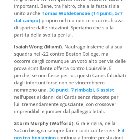
importanti. Bene, tra l’altro, che alla festa si sia
unito anche
Tomas Woldetensae (14 punti, 5/7
dal campo)
proprio nel momento in cui rischiava
di sparire dalle rotazioni. Speriamo che sia la
partita della svolta per lui.
Isaiah Wong (Miami)
. Naufrago insieme alla sua
squadra nel -22 contro Boston College, ma
occorre dargli comunque un voto alto per via delle
prova scintillante offerta contro Louisville. E
perché, se non fosse per lui, questi Canes falcidiati
dagli infortuni forse non ne vincerebbero
nemmeno una.
30 punti, 7 rimbalzi, 6 assist
nell’upset ai danni dei Cards senza risposte per
lui: tremendamente sgusciante, con crossover
imprendibili e jumper dal palleggio letali.
Storm Murphy (Wofford)
. Gira e rigira, nella
SoCon bisogna sempre fare i conti coi Terriers. E
il
nostro beniamino
continua a fornire prestazioni