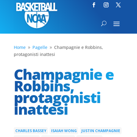
Home
Pagelle
Champagnie e Robbins,
9
9
protagonisti inattesi
Champagnie e
Robbins,
protagonisti
inattesi
CHARLES BASSEY
ISAIAH WONG
JUSTIN CHAMPAGNIE
|
|
|