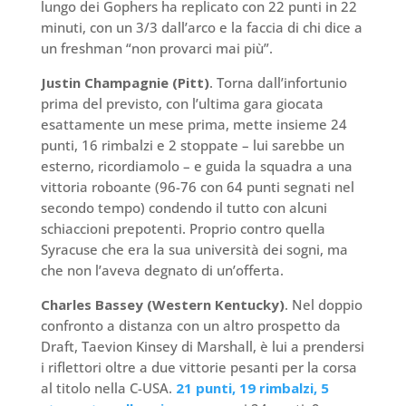
lungo dei Gophers ha replicato con 22 punti in 22
minuti, con un 3/3 dall’arco e la faccia di chi dice a
un freshman “non provarci mai più”.
Justin Champagnie (Pitt)
. Torna dall’infortunio
prima del previsto, con l’ultima gara giocata
esattamente un mese prima, mette insieme 24
punti, 16 rimbalzi e 2 stoppate – lui sarebbe un
esterno, ricordiamolo – e guida la squadra a una
vittoria roboante (96-76 con 64 punti segnati nel
secondo tempo) condendo il tutto con alcuni
schiaccioni prepotenti. Proprio contro quella
Syracuse che era la sua università dei sogni, ma
che non l’aveva degnato di un’offerta.
Charles Bassey (Western Kentucky)
. Nel doppio
confronto a distanza con un altro prospetto da
Draft, Taevion Kinsey di Marshall, è lui a prendersi
i riflettori oltre a due vittorie pesanti per la corsa
al titolo nella C-USA.
21 punti, 19 rimbalzi, 5