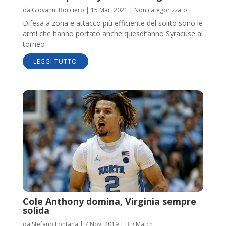
da
Giovanni Bocciero
|
15 Mar, 2021
|
Non categorizzato
Difesa a zona e attacco più efficiente del solito sono le
armi che hanno portato anche quesdt’anno Syracuse al
torneo
LEGGI TUTTO
Cole Anthony domina, Virginia sempre
solida
da
Stefano Fontana
|
7 Nov, 2019
|
Big Match