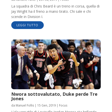
La squadra di Chris Beard è un treno in corsa, quella di
Jay Wright ha il freno a mano tirato. Chi sale e chi
scende in Division I.
LEGGI TUTTO
Nwora sottovalutato, Duke perde Tre
Jones
da
Manuel Follis
|
15 Gen, 2019
|
Focus
L’ala versatile di Louisville Jordan Nwora sta brillando,