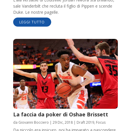
sale Vanderbilt che recluta il figlio di Pippen e scende
Duke. Le nostre pagelle.
LEGGI TUTTO
La faccia da poker di Oshae Brissett
da
Giovanni Bocciero
|
29 Dic, 2018
|
Draft 2019
,
Focus
Da piccolo era insicuro, poi ha imparato a nascondere