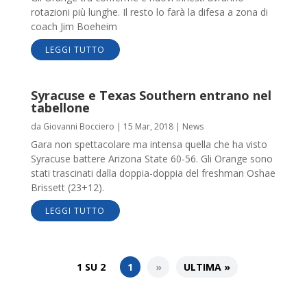
rotazioni più lunghe. Il resto lo farà la difesa a zona di
coach Jim Boeheim
LEGGI TUTTO
Syracuse e Texas Southern entrano nel
tabellone
da
Giovanni Bocciero
|
15 Mar, 2018
|
News
Gara non spettacolare ma intensa quella che ha visto
Syracuse battere Arizona State 60-56. Gli Orange sono
stati trascinati dalla doppia-doppia del freshman Oshae
Brissett (23+12).
LEGGI TUTTO
1 SU 2
1
»
ULTIMA »