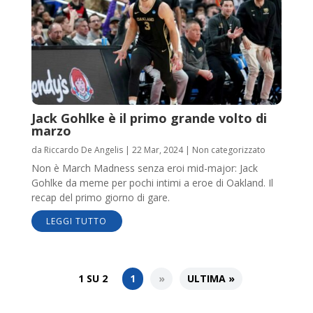
Jack Gohlke è il primo grande volto di
marzo
da
Riccardo De Angelis
|
22 Mar, 2024
|
Non categorizzato
Non è March Madness senza eroi mid-major: Jack
Gohlke da meme per pochi intimi a eroe di Oakland. Il
recap del primo giorno di gare.
LEGGI TUTTO
1 SU 2
1
»
ULTIMA »